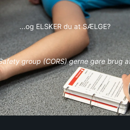
...og ELSKER du at SÆLGE?
Safety group (CORS) gerne gøre brug af 