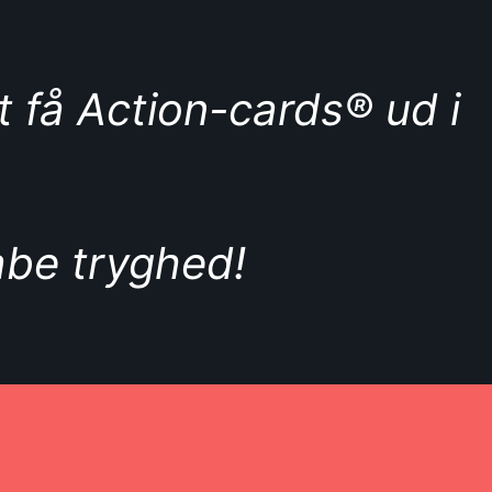
 få Action-cards® ud i
kabe tryghed!