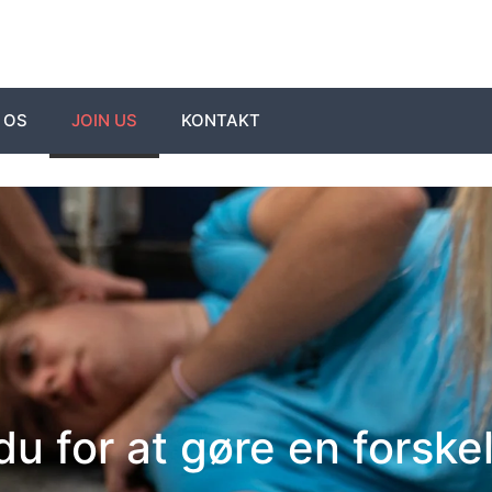
 OS
JOIN US
KONTAKT
u for at gøre en forske