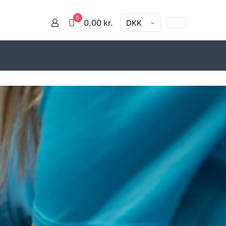
0
0,00 kr.
DKK
l