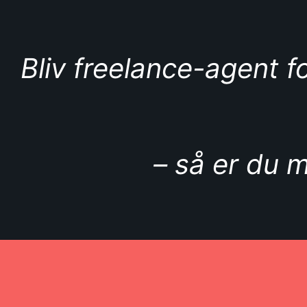
Bliv freelance-agent 
– så er du m