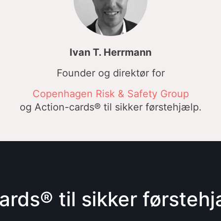
Ivan T. Herrmann
Founder og direktør for
Copenhagen Risk & Safety Group
og Action-cards® til sikker førstehjælp.
rds® til sikker førstehj