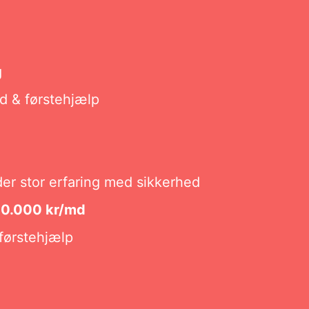
g
ed & førstehjælp
der stor erfaring med sikkerhed
 40.000 kr/md
 førstehjælp