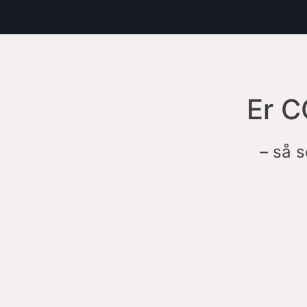
Er C
– så s