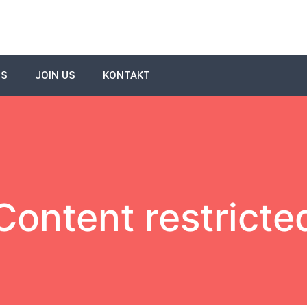
OS
JOIN US
KONTAKT
Content restricte