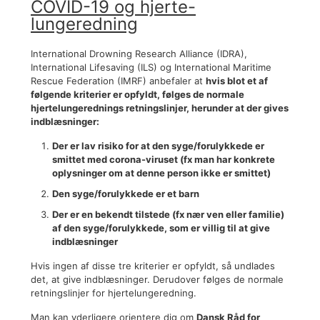
COVID-19 og hjerte-
lungeredning
International Drowning Research Alliance (IDRA),
International Lifesaving (ILS) og International Maritime
Rescue Federation (IMRF) anbefaler at
hvis blot et af
følgende kriterier er opfyldt, følges de normale
hjertelungerednings retningslinjer, herunder at der gives
indblæsninger:
Der er lav risiko for at den syge/forulykkede er
smittet med corona-viruset (fx man har konkrete
oplysninger om at denne person ikke er smittet)
Den syge/forulykkede er et barn
Der er en bekendt tilstede (fx nær ven eller familie)
af den syge/forulykkede, som er villig til at give
indblæsninger
Hvis ingen af disse tre kriterier er opfyldt, så undlades
det, at give indblæsninger. Derudover følges de normale
retningslinjer for hjertelungeredning.
Man kan yderligere orientere dig om
Dansk Råd for