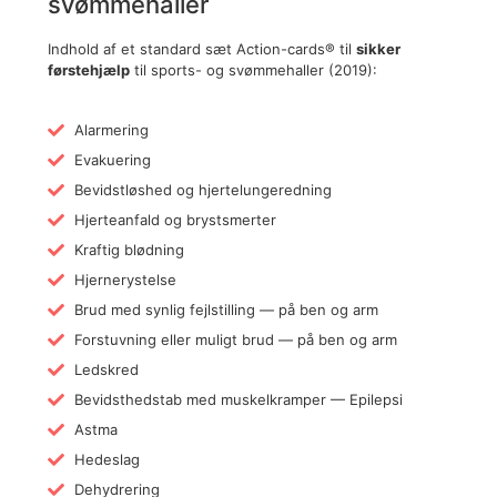
svømmehaller
Indhold af et standard sæt Action-cards® til
sikker
førstehjælp
til sports- og svømmehaller (2019):
Alarmering
Evakuering
Bevidstløshed og hjertelungeredning
Hjerteanfald og brystsmerter
Kraftig blødning
Hjernerystelse
Brud med synlig fejlstilling — på ben og arm
Forstuvning eller muligt brud — på ben og arm
Ledskred
Bevidsthedstab med muskelkramper — Epilepsi
Astma
Hedeslag
Dehydrering