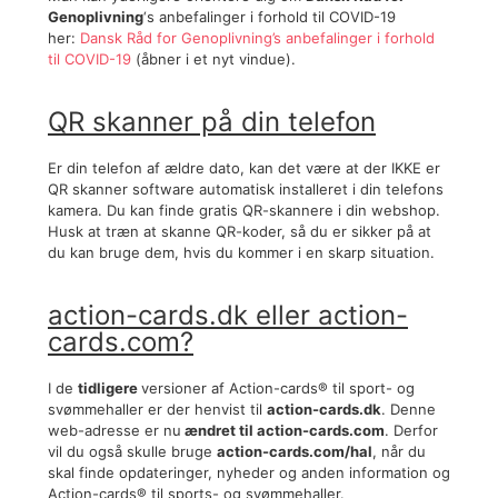
Genoplivning
‘s anbefalinger i forhold til COVID-19
her:
Dansk Råd for Genoplivning’s anbefalinger i forhold
til COVID-19
(åbner i et nyt vindue).
QR skanner på din telefon
Er din telefon af ældre dato, kan det være at der IKKE er
QR skanner software automatisk installeret i din telefons
kamera. Du kan finde gratis QR-skannere i din webshop.
Husk at træn at skanne QR-koder, så du er sikker på at
du kan bruge dem, hvis du kommer i en skarp situation.
action-cards.dk eller action-
cards.com?
I de
tidligere
versioner af Action-cards® til sport- og
svømmehaller er der henvist til
action-cards.dk
. Denne
web-adresse er nu
ændret til action-cards.com
. Derfor
vil du også skulle bruge
action-cards.com/hal
, når du
skal finde opdateringer, nyheder og anden information og
Action-cards® til sports- og svømmehaller.