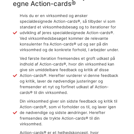
egne Action-cards®
Hvis du er en virksomhed og ønsker
specialdesignede Action-cards®, så tilbyder vi som
standard et virksomhedsbesøg og to iterationer for
udvikling af jeres specialdesignede Action-cards®.
Ved virksomhedsbesøget kommer de relevante
konsulenter fra Action-cards® ud og ser på din
virksomhed og de konkrete forhold, I arbejder under.
Ved første iteration fremsendes et groft udkast på
indhold af Action-cards®, hvor din virksomhed kan
give sin umiddelbare feedback og kritik af disse
Action-cards®. Herefter vurderer vi denne feedback
og kritik, laver de nødvendige justeringer og
fremsender et nyt og forfinet udkast af Action-
cards® til din virksomhed.
Din virksomhed giver sin sidste feedback og kritik til
Action-cards®, som vi forholder os til, og laver igen
de nødvendige og sidste ændringer. Herefter
fremsendes de trykte Action-cards® til din
virksomhed.
Action-cards® er et helhedskoncept, hvor