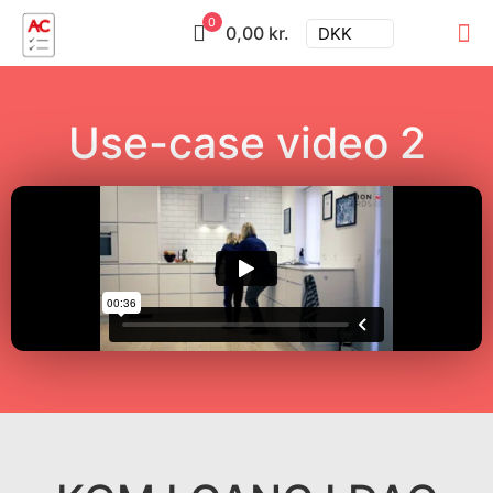
0
0,00 kr.
DKK
Use-case video 2