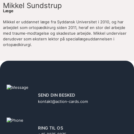
Mikkel Sundstrup
Læge
Mikkel er uddannet læge fra Syddansk Universitet i 2010, og har
arbejdet som ortopædkirurg siden 2011, heraf en stor del arbejde
med traume-modtagelse og skadestue arbejde. Mikkel underviser
derudover som ekstern lektor på speciallægeuddannelsen i
ortopædkirurgi.
SEND DIN BESKED
kontakt@action-cards.com
RING TIL OS